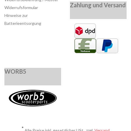
Zahlung und Versand
Widerrufsformular
Hinweise zur
Batterieentsorgung
WORB5
*
Alle Preise inkl. gesetzlicher USt., zzgl.
Versand