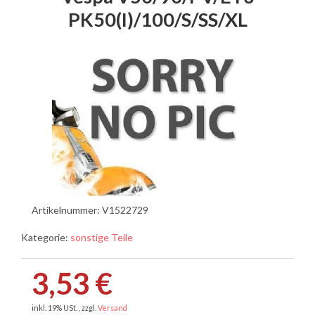
PK50(I)/100/S/SS/XL
Artikelnummer:
V1522729
Kategorie:
sonstige Teile
3,53 €
inkl. 19% USt. , zzgl.
Versand