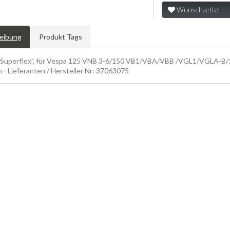
Wunschzettel
eibung
Produkt Tags
 "Superflex", für Vespa 125 VNB 3-6/150 VB1/VBA/VBB /VGL1/VGLA-B/1
 - Lieferanten / Hersteller Nr: 37063075