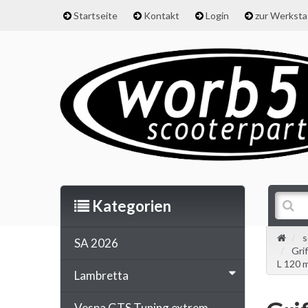
Startseite
Kontakt
Login
zur Werkst
Kategorien
s
SA 2026
Gri
L 120 
Lambretta
Vespa GTS Tuning extrem