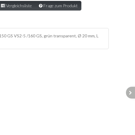
Vergleichsliste
Frage zum Produkt
50 GS VS2-5 /160 GS, grün transparent, Ø 20 mm, L