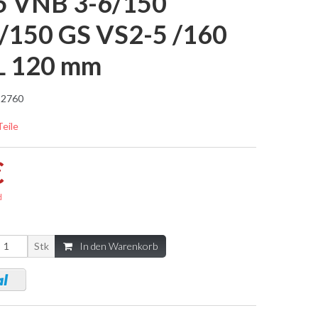
125 VNB 3-6/150
150 GS VS2-5 /160
 L 120 mm
2760
Teile
€
d
Stk
In den Warenkorb