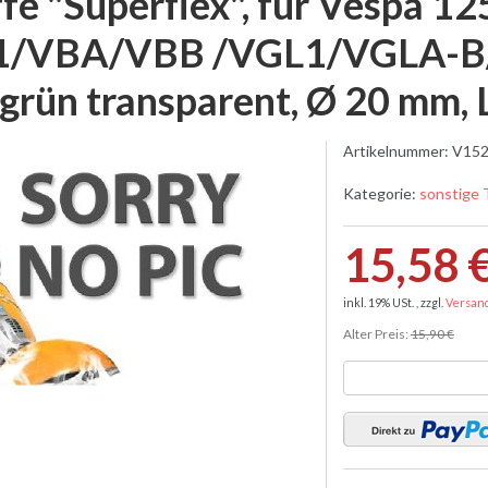
ffe "Superflex", für Vespa 
/VBA/VBB /VGL1/VGLA-B/
 grün transparent, Ø 20 mm,
Artikelnummer:
V152
Kategorie:
sonstige 
15,58 
inkl. 19% USt. , zzgl.
Versan
Alter Preis:
15,90 €