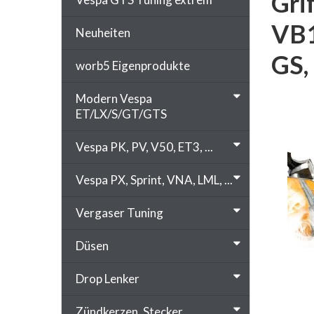
Gri
VB1
Neuheiten
GS,
worb5 Eigenprodukte
Modern Vespa
ET/LX/S/GT/GTS
Vespa PK, PV, V50, ET3, ...
Vespa PX, Sprint, VNA, LML, ...
Vergaser Tuning
Düsen
Drop Lenker
Zündkerzen, Stecker, ...