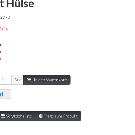
t Hülse
2770
Teile
€
d
Stk
In den Warenkorb
Vergleichsliste
Frage zum Produkt