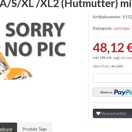
A/S/XL /XL2 (Hutmutter) mi
Artikelnummer:
V152
Kategorie:
sonstige 
48,12 
inkl. 19% USt. , zzgl.
Versan
Alter Preis:
49,10 €
Wunschzettel
eibung
Produkt Tags