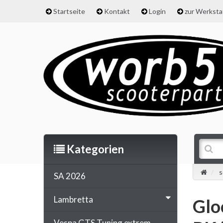
Startseite
Kontakt
Login
zur Werkst
Kategorien
s
SA 2026
Lambretta
Glo
Vespa GTS Tuning extrem