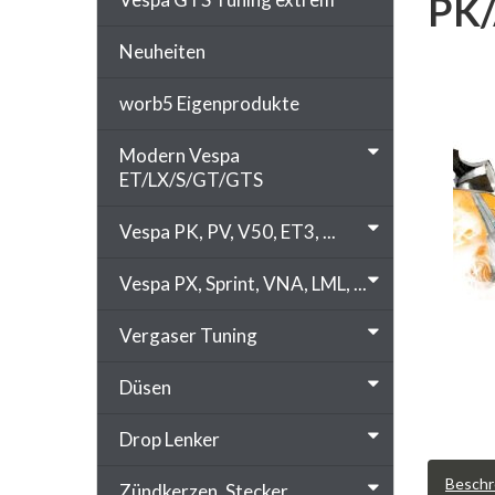
PK/
Neuheiten
worb5 Eigenprodukte
Modern Vespa
ET/LX/S/GT/GTS
Vespa PK, PV, V50, ET3, ...
Vespa PX, Sprint, VNA, LML, ...
Vergaser Tuning
Düsen
Drop Lenker
Beschr
Zündkerzen, Stecker, ...