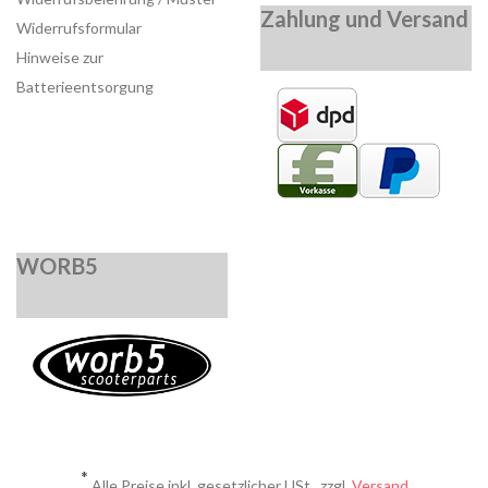
Zahlung und Versand
Widerrufsformular
Hinweise zur
Batterieentsorgung
WORB5
*
Alle Preise inkl. gesetzlicher USt., zzgl.
Versand