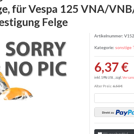
ge, für Vespa 125 VNA/VNB
estigung Felge
Artikelnummer:
V152
Kategorie:
sonstige 
6,37 €
inkl. 19% USt. , zzgl.
Versan
Alter Preis:
6,50 €
Wunschzettel