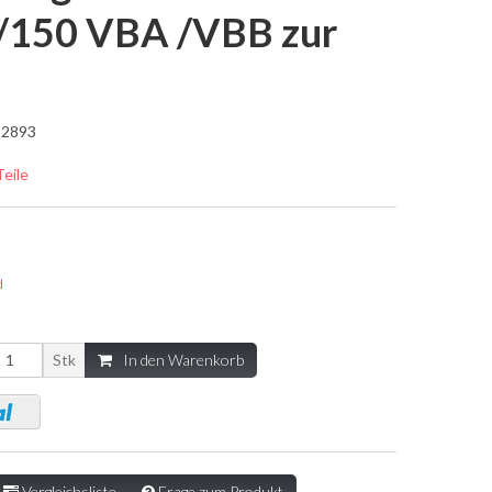
/150 VBA /VBB zur
2893
Teile
d
Stk
In den Warenkorb
Vergleichsliste
Frage zum Produkt