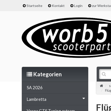
Startseite
Kontakt
Login
zur Werkst
Kategorien
s
SA 2026
Flü
Lambretta
Flü
Vespa GTS Tuning extrem