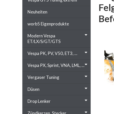
Fel
Neuheiten
Bef
worb5 Eigenprodukte
Modern Vespa
ET/LX/S/GT/GTS
Vespa PK, PV, V50, ET3, ...
Vespa PX, Sprint, VNA, LML, ...
Vergaser Tuning
Düsen
Drop Lenker
Zündkerzen, Stecker, ...