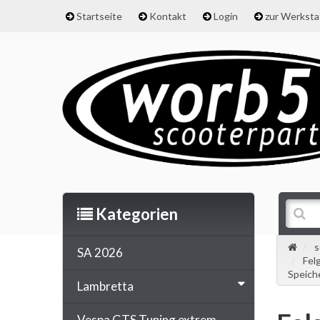
Startseite
Kontakt
Login
zur Werkst
Kategorien
s
SA 2026
Fel
Speich
Lambretta
Vespa GTS Tuning extrem