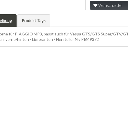
Wunschzettel
eibung
Produkt Tags
vorne für PIAGGIO MP3, passt auch für Vespa GTS/GTS Super/GTV/GT 
n, vorne/hinten - Lieferanten / Hersteller Nr: PI649372