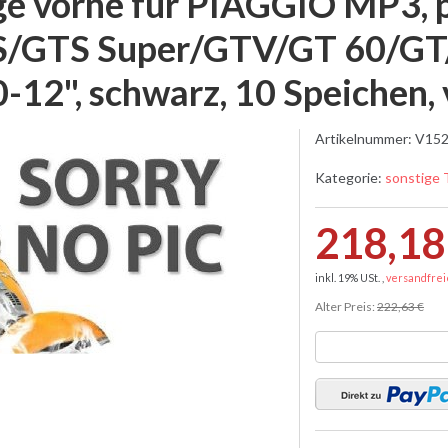
ge vorne für PIAGGIO MP3, p
/GTS Super/GTV/GT 60/GT/
0-12", schwarz, 10 Speichen,
Artikelnummer:
V152
Kategorie:
sonstige 
218,18
inkl. 19% USt. ,
versandfrei
Alter Preis:
222,63 €