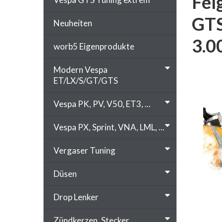
Fel
GTS
Neuheiten
3.0
worb5 Eigenprodukte
Modern Vespa
ET/LX/S/GT/GTS
Vespa PK, PV, V50, ET3, ...
Vespa PX, Sprint, VNA, LML, ...
Vergaser Tuning
Düsen
Drop Lenker
Zündkerzen, Stecker, ...