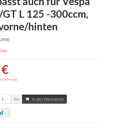
asst auch für Vespa
GT L 125 -300ccm,
 vorne/hinten
2900
Teile
 €
e Lieferung
Stk
In den Warenkorb