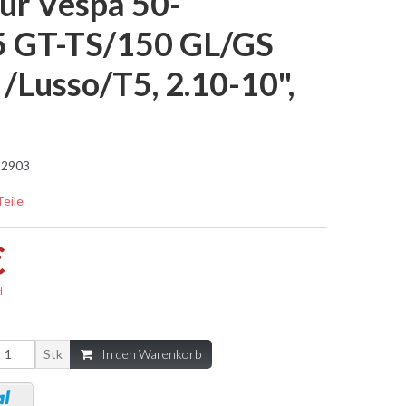
ür Vespa 50-
5 GT-TS/150 GL/GS
/Lusso/T5, 2.10-10",
2903
Teile
€
d
Stk
In den Warenkorb