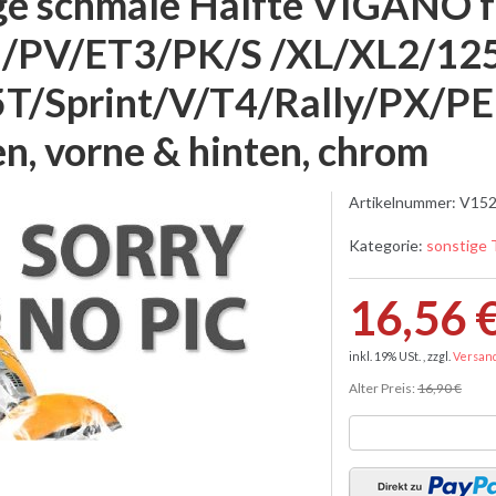
ge schmale Hälfte VIGANO f
/PV/ET3/PK/S /XL/XL2/12
T/Sprint/V/T4/Rally/PX/PE 
en, vorne & hinten, chrom
Artikelnummer:
V152
Kategorie:
sonstige 
16,56 
inkl. 19% USt. , zzgl.
Versan
Alter Preis:
16,90 €