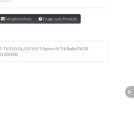
Vergleichsliste
Frage zum Produkt
T-TS/150 GL/GS VS5T/Sprint/V/T4/Rally/PX/PE
: 81202000