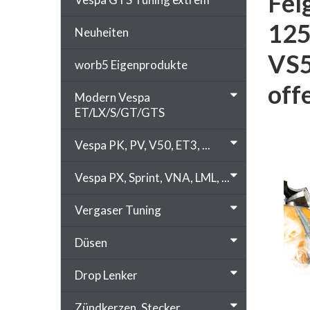
Fel
125
Neuheiten
VS5
worb5 Eigenprodukte
off
Modern Vespa
ET/LX/S/GT/GTS
Vespa PK, PV, V50, ET3, ...
Vespa PX, Sprint, VNA, LML, ...
Vergaser Tuning
Düsen
Drop Lenker
Zündkerzen, Stecker, ...