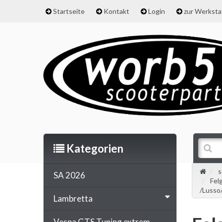
Startseite
Kontakt
Login
zur Werkst
Kategorien
s
SA 2026
Fel
/Lusso/
Lambretta
Vespa GTS Tuning extrem