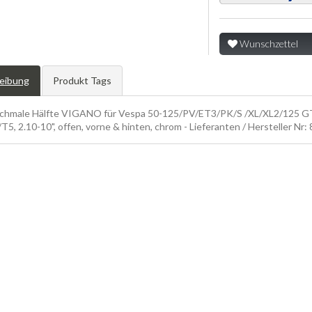
Wunschzettel
eibung
Produkt Tags
schmale Hälfte VIGANO für Vespa 50-125/PV/ET3/PK/S /XL/XL2/125 G
T5, 2.10-10", offen, vorne & hinten, chrom - Lieferanten / Hersteller Nr