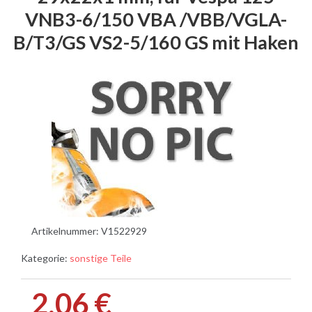
VNB3-6/150 VBA /VBB/VGLA-
B/T3/GS VS2-5/160 GS mit Haken
Artikelnummer:
V1522929
Kategorie:
sonstige Teile
2,06 €