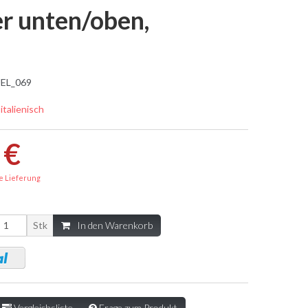
er unten/oben,
EL_069
 italienisch
 €
e Lieferung
Stk
In den Warenkorb
Vergleichsliste
Frage zum Produkt