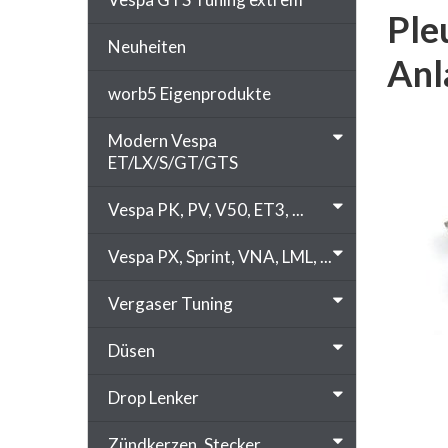
Ple
Neuheiten
Anl
worb5 Eigenprodukte
Modern Vespa
ET/LX/S/GT/GTS
Vespa PK, PV, V50, ET3, ...
Vespa PX, Sprint, VNA, LML, ...
Vergaser Tuning
Düsen
Drop Lenker
Zündkerzen, Stecker, ...