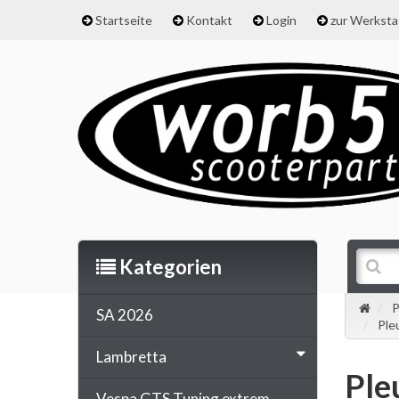
Startseite
Kontakt
Login
zur Werkst
Kategorien
P
SA 2026
Ple
Lambretta
Ple
Vespa GTS Tuning extrem