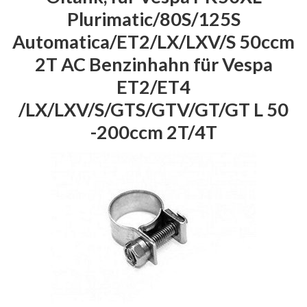
Plurimatic/80S/125S
Automatica/ET2/LX/LXV/S 50ccm
2T AC Benzinhahn für Vespa
ET2/ET4
/LX/LXV/S/GTS/GTV/GT/GT L 50
-200ccm 2T/4T