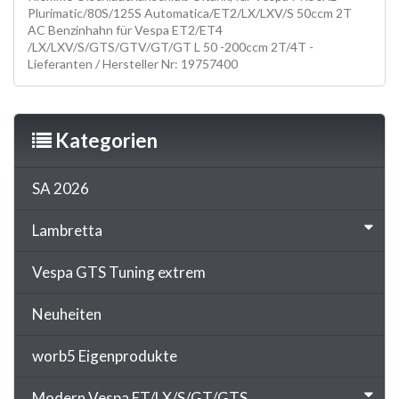
Plurimatic/80S/125S Automatica/ET2/LX/LXV/S 50ccm 2T
AC Benzinhahn für Vespa ET2/ET4
/LX/LXV/S/GTS/GTV/GT/GT L 50 -200ccm 2T/4T -
Lieferanten / Hersteller Nr: 19757400
Kategorien
SA 2026
Lambretta
Vespa GTS Tuning extrem
Neuheiten
worb5 Eigenprodukte
Modern Vespa ET/LX/S/GT/GTS