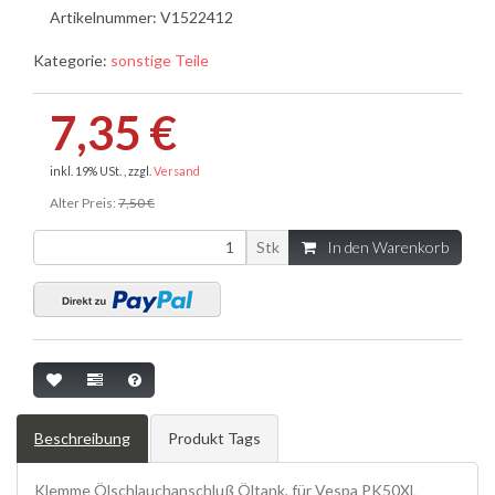
Artikelnummer:
V1522412
Kategorie:
sonstige Teile
7,35 €
inkl. 19% USt. , zzgl.
Versand
Alter Preis:
7,50 €
Stk
In den Warenkorb
Beschreibung
Produkt Tags
Klemme Ölschlauchanschluß Öltank, für Vespa PK50XL